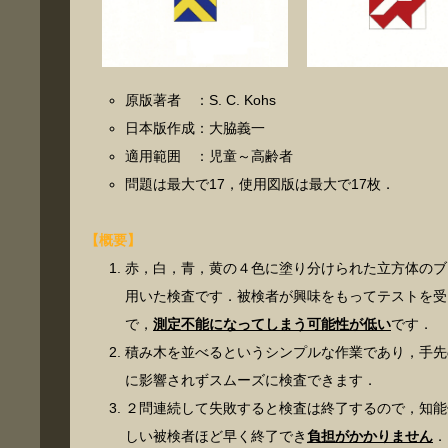
原版著者 ：S. C. Kohs
日本版作成：大脇義一
適用範囲 ：児童～高齢者
問題は最大で17，使用図版は最大で17枚．
【概要】
赤，白，青，黄の４色に塗り分けられた立方体のブ
用いた検査です．被検者が興味をもってテストを受
で，
測定不能になってしまう可能性が低い
です．
積み木を並べるというシンプルな作業であり，手先
に影響されずスムーズに検査できます．
２問連続して失敗すると検査は終了するので，知能
しい被検者ほど早く終了でき
負担がかかりません
．